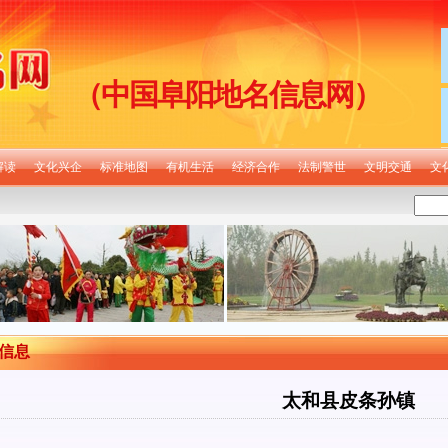
（中国阜阳地名信息网）
解读
文化兴企
标准地图
有机生活
经济合作
法制警世
文明交通
文
信息
太和县皮条孙镇