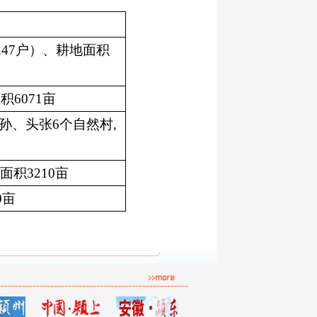
247户）、耕地面积
积6071亩
孙、头张6个自然村,
积3210亩
0亩