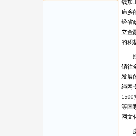
线加
庙乡
经省
立金
的积
销往
发展
绳网
15
等国
网文