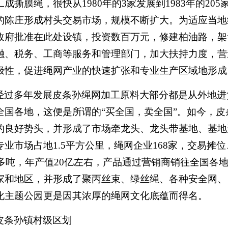
工成撕膜绳，很快从1980年的3家发展到1983年的2
的陈庄形成村头交易市场，规模不断扩大。为适应当地绳
政府批准在此处设镇，投资数百万元，修建柏油路，架
融、税务、工商等服务和管理部门，加大扶持力度，营
极性，促进绳网产业的快速扩张和专业生产区域地形成
经过多年发展皮条孙绳网加工原料大部分都是从外地进
全国各地，这便是所谓的“买全国，卖全国”。如今，
的良好势头，并形成了市场牵龙头、龙头带基地、基地
专业市场占地1.5平方公里，绳网企业168家，交易摊
00多吨，年产值20亿左右，产品通过营销商销往全国
家和地区，并形成了聚丙丝束、绿丝绳、各种安全网、
化主题公园更是因其浓厚的绳网文化底蕴而得名。
皮条孙镇村级区划