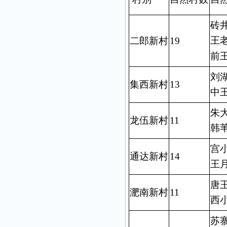
砖井
王老
二郎新村
19
前
刘湖
集西新村
13
中王
朱大
龙伍新村
11
韩
宫小
通达新村
14
王月
唐王
淝南新村
11
西
苏寨