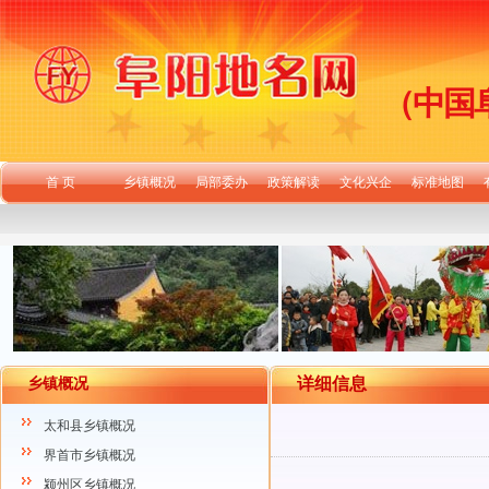
（中国
首 页
乡镇概况
局部委办
政策解读
文化兴企
标准地图
详细信息
乡镇概况
太和县乡镇概况
界首市乡镇概况
颍州区乡镇概况