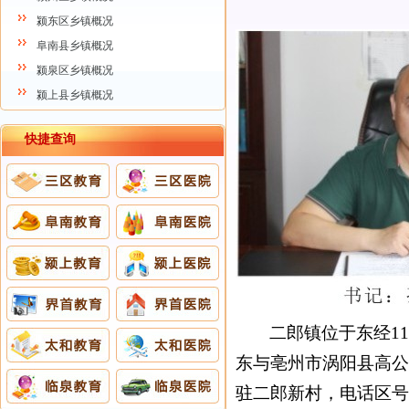
颍东区乡镇概况
阜南县乡镇概况
颍泉区乡镇概况
颍上县乡镇概况
快捷查询
二郎镇位于东经115°
东与亳州市涡阳县高公
驻二郎新村，电话区号0