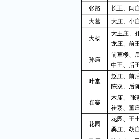
张路
长王、闫
大营
大庄、小
大王庄、
大杨
龙庄、前
前草楼、
孙庙
中王、后
赵庄、前
叶堂
陈双、后
木庙、 
崔寨
崔寨、董
花园、王
花园
桑庄、胡