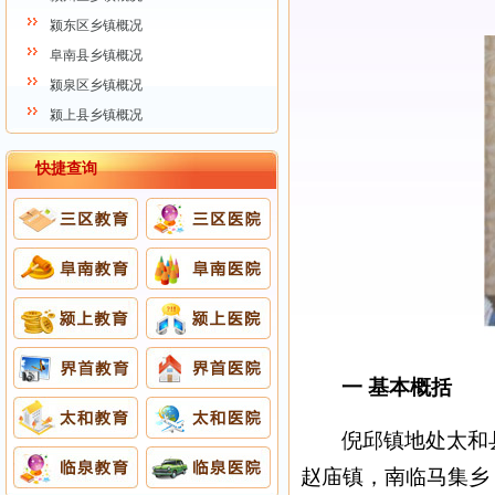
颍东区乡镇概况
阜南县乡镇概况
颍泉区乡镇概况
颍上县乡镇概况
快捷查询
一 基本概括
倪邱镇地处太和
赵庙镇，南临马集乡，